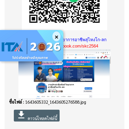
×
งานประชาสัมพันธ์ วิทยาการอาชีพสุไหงโก-ลก
https://www.facebook.com/skc2564
ชื่อไฟล์ :
1643605332_1643605276588.jpg
file_download
ดาวน์โหลดไฟล์นี้