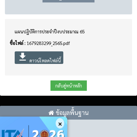
แผนปฏิบัติการประจำปีงบประมาณ 65
ชื่อไฟล์ :
1679283299_2565.pdf
file_download
ดาวน์โหลดไฟล์นี้
กลับสู่หน้าหลัก
ข้อมูลพื้นฐาน
×
ITA ของปี 2568