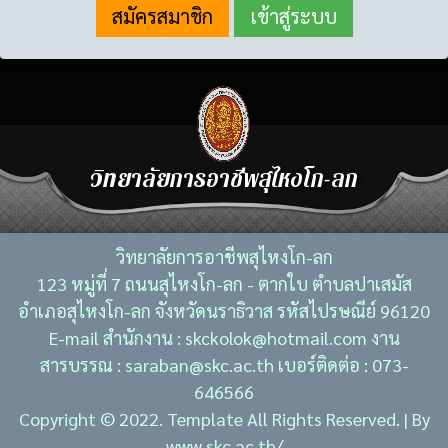
สมัครสมาชิก
วิทยาลัยการอาชีพสุไหงโก-ลก
วิทยาลัยการอาชีพสุไหงโก-ลก
123 หมู่ที่ 7 ถนนสุไหงโก-ลก - ตากใบ ตำบลปาเสมัส
อำเภอสุไหงโก-ลก จังหวัดนราธิวาส รหัสไปรษณีย์ 96120
E-mail สำนักงาน : skckolok@hotmail.com งาน
สารบรรณ : saraban@skc.ac.th เบอร์ติดต่อ : 073-
646566
Copyright © 2022. Template All Rights Reserved. | By
www.skc.ac.th/