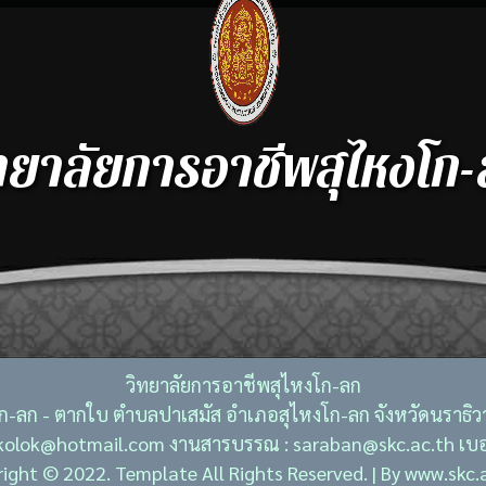
ทยาลัยการอาชีพสุไหงโก
วิทยาลัยการอาชีพสุไหงโก-ลก
งโก-ลก - ตากใบ ตำบลปาเสมัส อำเภอสุไหงโก-ลก จังหวัดนราธิ
ckolok@hotmail.com งานสารบรรณ : saraban@skc.ac.th เบอ
ight © 2022. Template All Rights Reserved. | By www.skc.