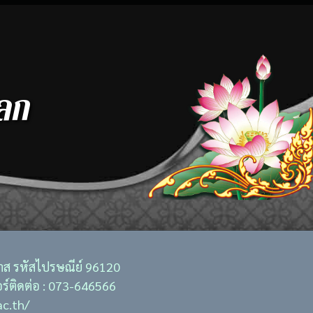
-ลก
วาส รหัสไปรษณีย์ 96120
ร์ติดต่อ : 073-646566
ac.th/