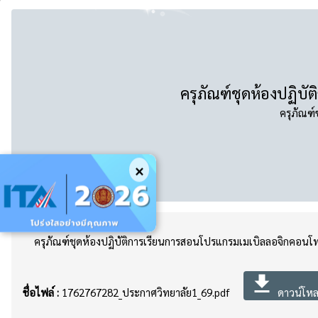
ครุภัณฑ์ชุดห้องปฏิบ
ครุภัณฑ์
×
ครุภัณฑ์ชุดห้องปฏิบัติการเรียนการสอนโปรแกรมเมเบิลลอจิกคอนโทร
file_download
ชื่อไฟล์ :
1762767282_ประกาศวิทยาลัย1_69.pdf
ดาวน์โหลด