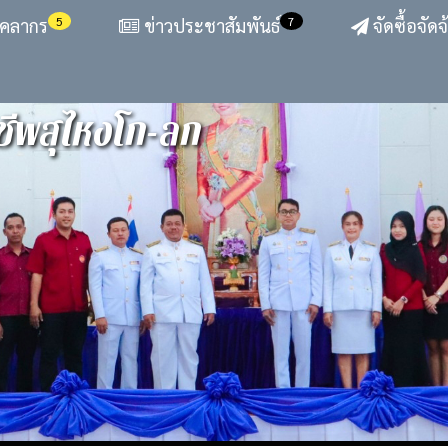
5
7
ุคลากร
ข่าวประชาสัมพันธ์
จัดซื้อจัดจ
ีพสุไหงโก-ลก